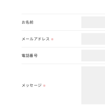
当社ではお客様の同意を得た場合または法
取得した個人情報を第三者に提供すること
お名前
＜個人情報の委託について＞
当社では、利用目的の達成に必要な範囲に
メールアドレス
※
これらの委託先に対しては個人情報保護契
電話番号
＜個人情報の安全管理＞
当社では、個人情報の漏洩等がなされない
＜個人情報を与えなかった場合に生じる結
必要な情報を頂けない場合は、それに対応
メッセージ
※
＜個人情報の開示･訂正・削除･利用停止の