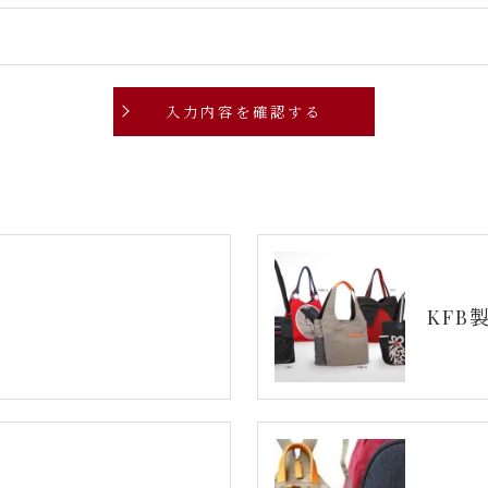
削除・利用停止の手続を定めさせて頂いております。
頂きます。
体的手続きにつきましては、お電話でお問合せ下さい。
KFB