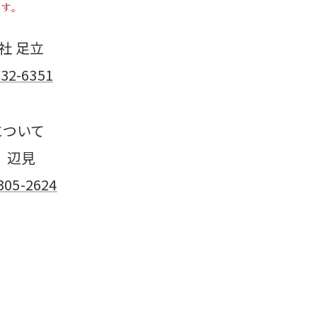
す。
社 足立
32-6351
について
：辺見
305-2624