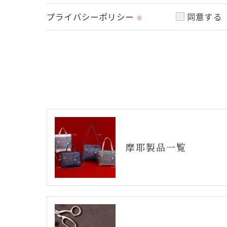
当社では、お客様の個人情報の開示･訂正･
プライバシーポリシー
同意する
ご本人である事を確認のうえ、対応させて
※
個人情報の開示･訂正･削除・利用停止の具
摩耶製品一覧